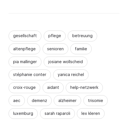
gesellschaft
pflege
betreuung
altenpflege
senioren
familie
pia mallinger
josiane wollscheid
stéphanie conter
yanica reichel
croix-rouge
aidant
help-netzwerk
aec
demenz
alzheimer
trisomie
luxemburg
sarah raparoli
lex kleren