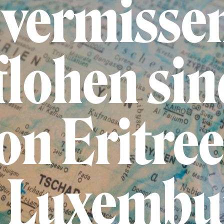
 vermisse
flohen si
on Eritre
n Luxembu