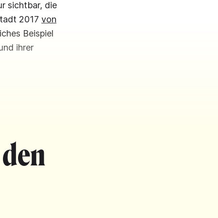
r sichtbar, die
stadt 2017
von
ches Beispiel
und ihrer
 den