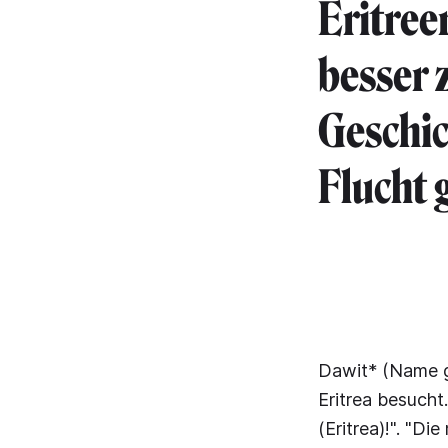
Eritree
besser z
Geschic
Flucht 
Dawit* (Name g
Eritrea besucht.
(Eritrea)!". "D