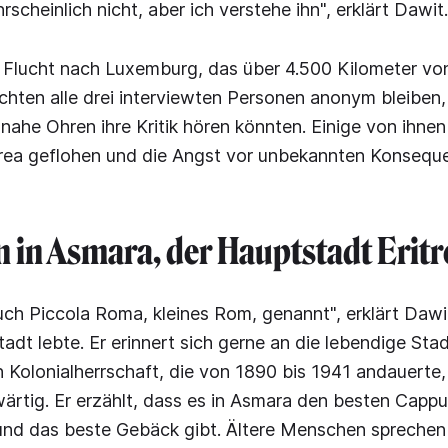
scheinlich nicht, aber ich verstehe ihn", erklärt Dawit.
 Flucht nach Luxemburg, das über 4.500 Kilometer von
öchten alle drei interviewten Personen anonym bleiben,
nahe Ohren ihre Kritik hören könnten. Einige von ihnen 
trea geflohen und die Angst vor unbekannten Konsequ
 in Asmara, der Hauptstadt Eritr
ch Piccola Roma, kleines Rom, genannt", erklärt Dawit,
tadt lebte. Er erinnert sich gerne an die lebendige Sta
n Kolonialherrschaft, die von 1890 bis 1941 andauerte, 
ärtig. Er erzählt, dass es in Asmara den besten Cappu
und das beste Gebäck gibt. Ältere Menschen spreche