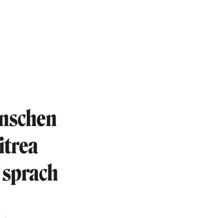
enschen
itrea
 sprach