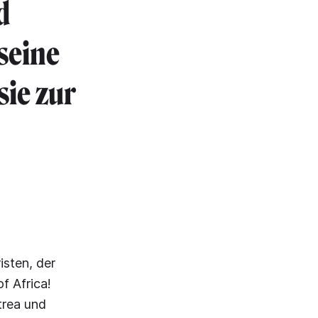
d
 seine
sie zur
sten, der
f Africa!
trea und