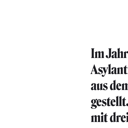
Im Jahr
Asylan
aus dem
gestell
mit dre