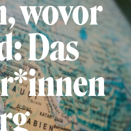
n, wovor
nd: Das
er*innen
rg