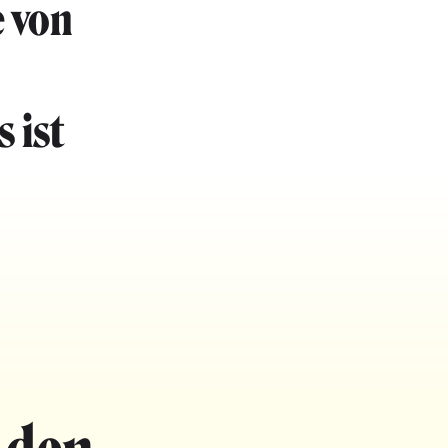
e von
 ist