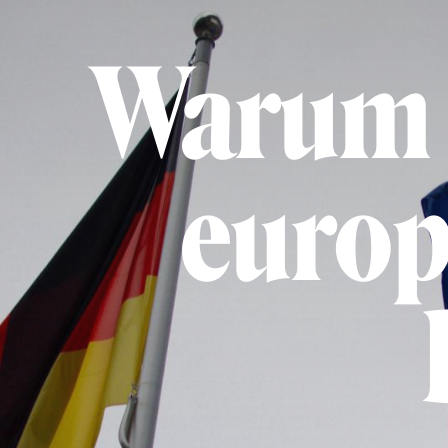
Warum r
europ