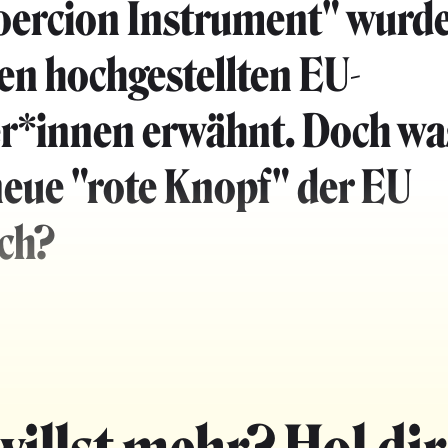
oercion Instrument" wurd
n hochgestellten EU-
er*innen erwähnt. Doch was
neue "rote Knopf" der EU
ich?