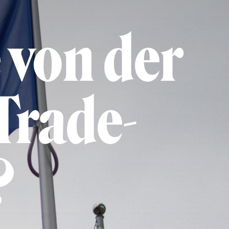
 von der
Trade-
?