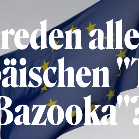
eden alle
äischen "
Bazooka"