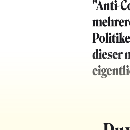
"Anti-C
mehrere
Politik
dieser 
eigentl