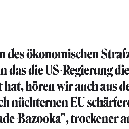
n des ökonomischen Strafz
in das die US-Regierung die
t hat, hören wir auch aus d
ch nüchternen EU schärfer
ade-Bazooka", trockener a