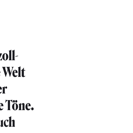
oll-
 Welt
er
e Töne.
uch