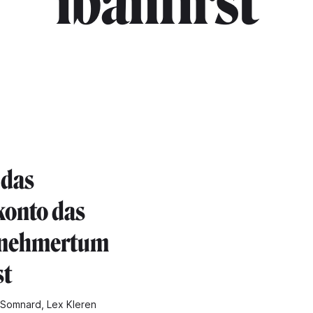
"ibanfirst"
 das
onto das
rnehmertum
st
Somnard, Lex Kleren