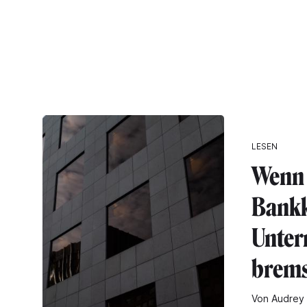
LESEN
Wenn
Bankk
Unte
brem
Von Audrey 