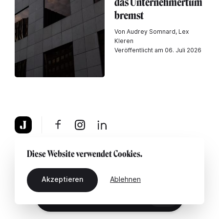
das Unternehmertum
bremst
Von Audrey Somnard, Lex
Kleren
Veröffentlicht am 06. Juli 2026
Über uns
Rechtshinweis
Kontaktiere uns
Diese Website verwendet Cookies.
Akzeptieren
Ablehnen
DE