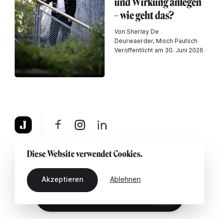
und Wirkung anlegen
– wie geht das?
Von Sherley De
Deurwaerder, Misch Pautsch
Veröffentlicht am 30. Juni 2026
Über uns
Rechtshinweis
Kontaktiere uns
Diese Website verwendet Cookies.
Akzeptieren
Ablehnen
DE