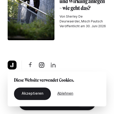
und Wirkung anlegen
– wie geht das?
Von Sherley De
Deurwaerder, Misch Pautsch
Veröffentlicht am 30. Juni 2026
Über uns
Rechtshinweis
Kontaktiere uns
Diese Website verwendet Cookies.
Akzeptieren
Ablehnen
DE