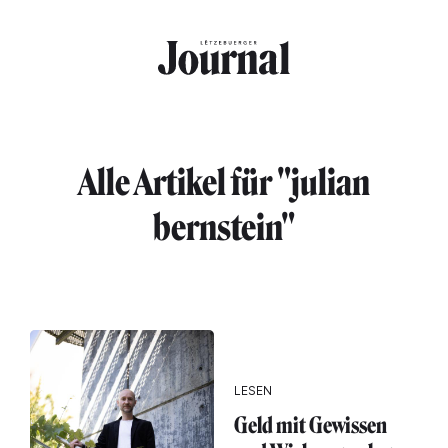
Direkt zum Inhalt
Alle Artikel für "julian
bernstein"
LESEN
Geld mit Gewissen