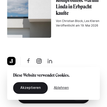
Kompromiss: Warum
Linda in Erbpacht
kaufte
Von Christian Block, Lex Kleren
Veröffentlicht am 19. Mai 2026
Über uns
Rechtshinweis
Kontaktiere uns
Diese Website verwendet Cookies.
Akzeptieren
Ablehnen
DE