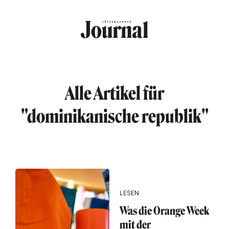
Direkt zum Inhalt
Alle Artikel für
"dominikanische republik"
LESEN
Was die Orange Week
mit der