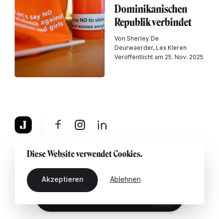
Dominikanischen
Republik verbindet
Von Sherley De
Deurwaerder, Lex Kleren
Veröffentlicht am 25. Nov. 2025
Über uns
Rechtshinweis
Kontaktiere uns
Diese Website verwendet Cookies.
Akzeptieren
Ablehnen
DE