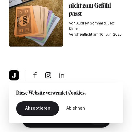
nicht zum Gefühl
passt
Von Audrey Somnard, Lex
Kleren
Veröffentlicht am 16. Juni 2025
Über uns
Rechtshinweis
Kontaktiere uns
Diese Website verwendet Cookies.
Akzeptieren
Ablehnen
DE