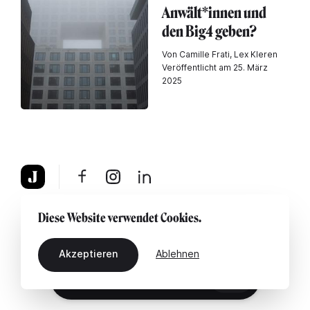
Anwält*innen und
den Big4 geben?
Von Camille Frati, Lex Kleren
Veröffentlicht am 25. März
2025
Über uns
Rechtshinweis
Kontaktiere uns
Diese Website verwendet Cookies.
Akzeptieren
Ablehnen
DE