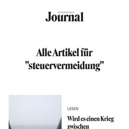
Direkt zum Inhalt
Alle Artikel für
"steuervermeidung"
LESEN
Wird es einen Krieg
zwischen