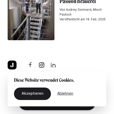
Passion Brauerei
Von Audrey Somnard, Misch
Pautsch
Veröffentlicht am 19. Feb. 2025
Über uns
Rechtshinweis
Kontaktiere uns
Diese Website verwendet Cookies.
Akzeptieren
Ablehnen
DE