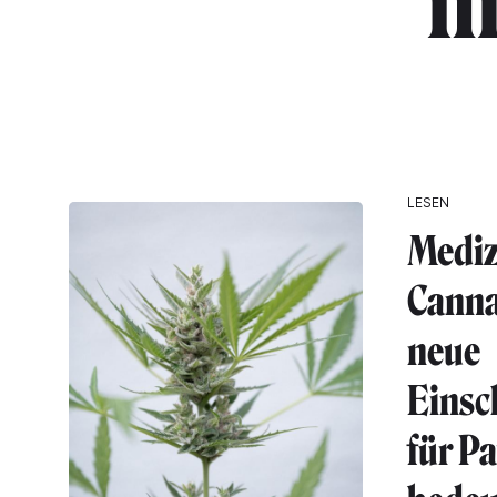
"m
LESEN
Mediz
Canna
neue
Einsc
für P