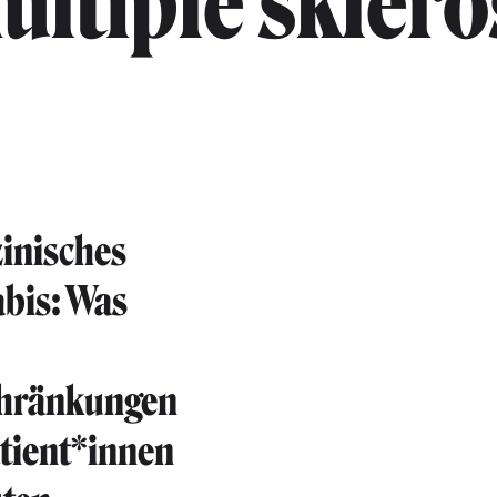
ultiple sklero
inisches
bis: Was
hränkungen
atient*innen