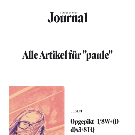
Direkt zum Inhalt
Alle Artikel für "paule"
LESEN
Opgepikt - 1/8W+(D-
d)x3/8TQ