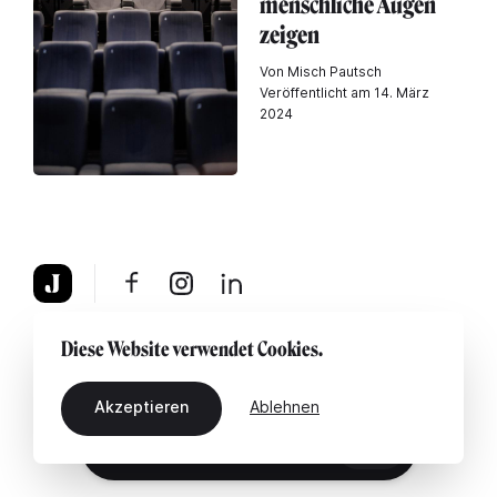
menschliche Augen
zeigen
Von Misch Pautsch
Veröffentlicht am 14. März
2024
Über uns
Rechtshinweis
Kontaktiere uns
Diese Website verwendet Cookies.
Akzeptieren
Ablehnen
DE