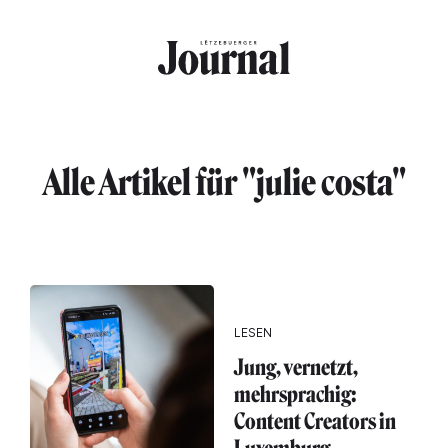
Direkt zum Inhalt
Alle Artikel für "julie costa"
LESEN
Jung, vernetzt,
mehrsprachig:
Content Creators in