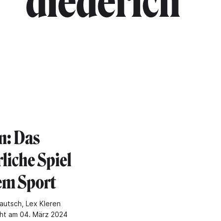
diederich"
n: Das
liche Spiel
em Sport
autsch, Lex Kleren
cht am 04. März 2024