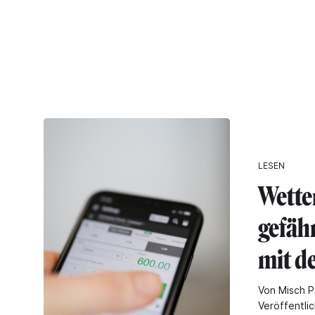
LESEN
Wette
gefähr
mit d
Von Misch P
Veröffentli