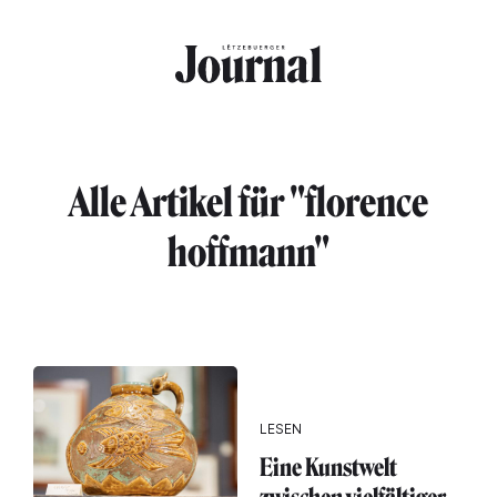
Direkt zum Inhalt
Alle Artikel für "florence
hoffmann"
LESEN
Eine Kunstwelt