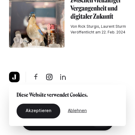
zwischen vielfältiger
Vergangenheit und
digitaler Zukunft
Von Rick Sturgis, Laurent Sturm
Veröffentlicht am 22. Feb. 2024
Über uns
Rechtshinweis
Kontaktiere uns
Diese Website verwendet Cookies.
Akzeptieren
Ablehnen
DE