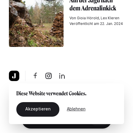
Auf der Jagd nach
dem Adrenalinkick
Von Gioia Hörold, Lex Kleren
Veröffentlicht am 22. Jan. 2024
Über uns
Rechtshinweis
Kontaktiere uns
Diese Website verwendet Cookies.
Akzeptieren
Ablehnen
DE