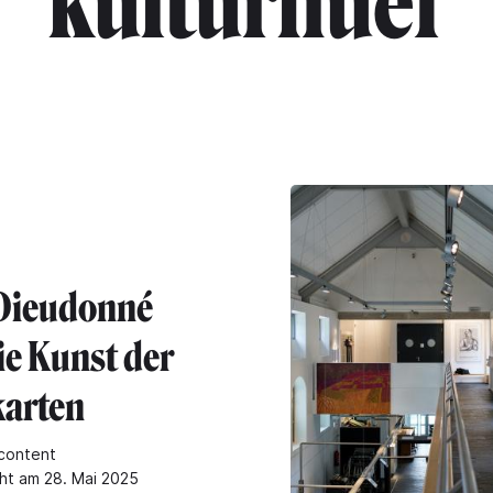
"kulturhuef"
Dieudonné
ie Kunst der
karten
content
cht am 28. Mai 2025