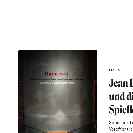
LESEN
Jean 
und d
Spiel
Sponsored 
Veröffentli