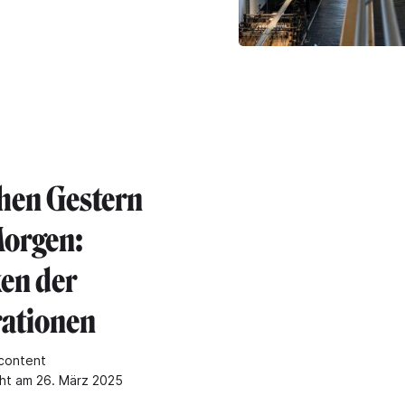
hen Gestern
orgen:
en der
ationen
content
cht am 26. März 2025