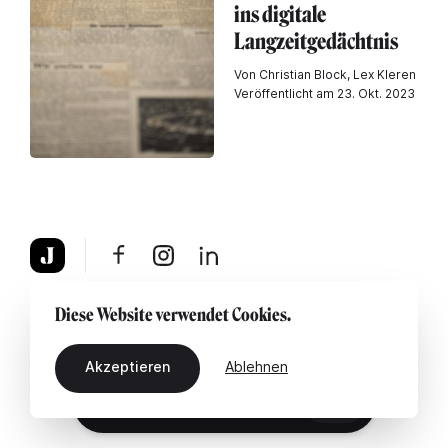
ins digitale
Langzeitgedächtnis
Von Christian Block, Lex Kleren
Veröffentlicht am 23. Okt. 2023
Über uns
Rechtshinweis
Kontaktiere uns
Diese Website verwendet Cookies.
Akzeptieren
Ablehnen
DE