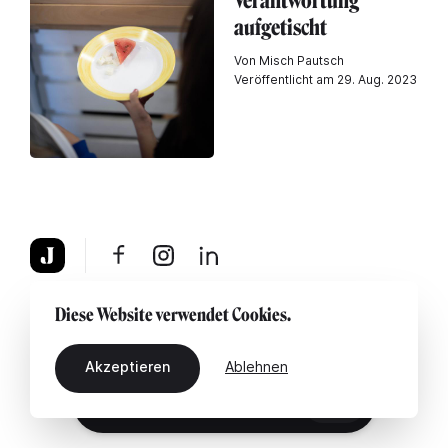
Verantwortung
aufgetischt
Von Misch Pautsch
Veröffentlicht am 29. Aug. 2023
Über uns
Rechtshinweis
Kontaktiere uns
Diese Website verwendet Cookies.
Akzeptieren
Ablehnen
DE