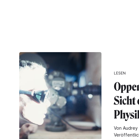
LESEN
Oppen
Sicht 
Physi
Von Audrey 
Veröffentli