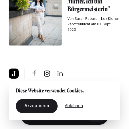
Mutter, ich bin
Bürgermeisterin"
Von Sarah Raparoli, Lex Kleren
Veröffentlicht am 01. Sept.
2023
Über uns
Rechtshinweis
Kontaktiere uns
Diese Website verwendet Cookies.
Akzeptieren
Ablehnen
DE