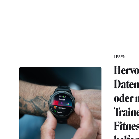
LESEN
Hervo
Date
oder 
Train
Fitne