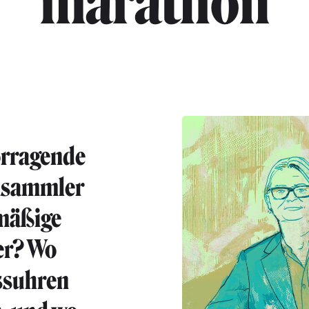
"marathon"
rragende
nsammler
mäßige
er? Wo
ssuhren