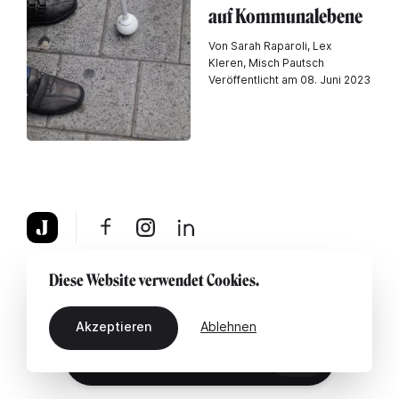
auf Kommunalebene
Von Sarah Raparoli, Lex
Kleren, Misch Pautsch
Veröffentlicht am 08. Juni 2023
Über uns
Rechtshinweis
Kontaktiere uns
Diese Website verwendet Cookies.
Akzeptieren
Ablehnen
DE