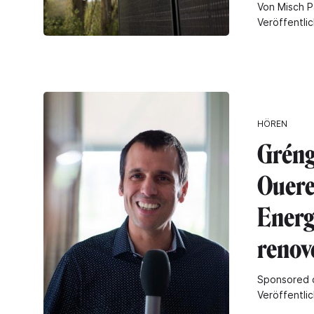
Von Misch P
Veröffentli
HÖREN
Gréng
Ouere
Energ
renov
Sponsored 
Veröffentli