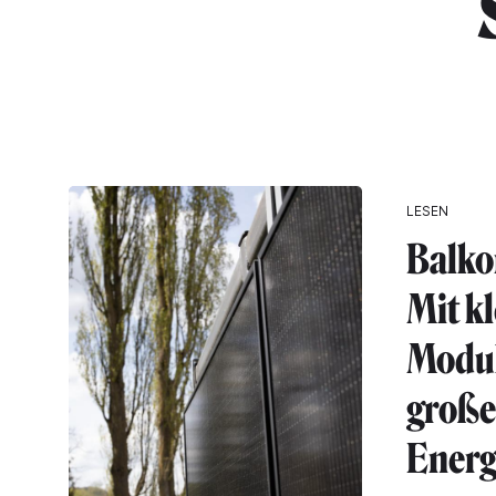
"
LESEN
Balko
Mit k
Modul
groß
Energ