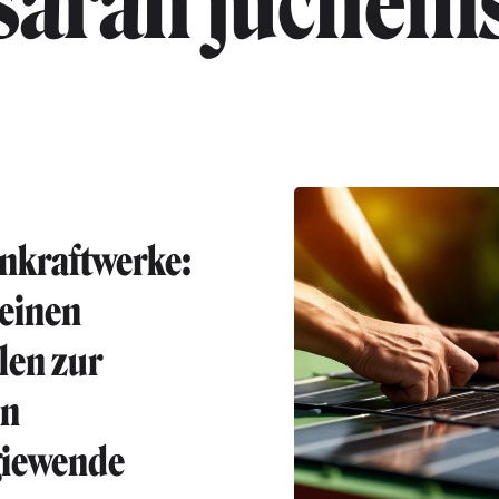
sarah juchem
nkraftwerke:
leinen
en zur
en
iewende