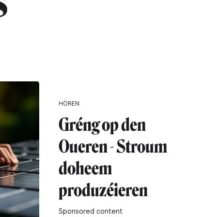
s"
HÖREN
Gréng op den
Oueren - Stroum
doheem
produzéieren
Sponsored content