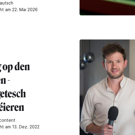
autsch
cht am 22. Mai 2026
 op den
n -
etesch
éieren
content
cht am 13. Dez. 2022