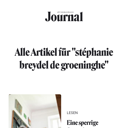
Direkt zum Inhalt
Alle Artikel für "stéphanie
breydel de groeninghe"
LESEN
Eine sperrige