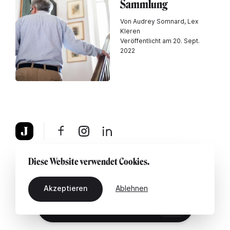
Sammlung
Von Audrey Somnard, Lex
Kleren
Veröffentlicht am 20. Sept.
2022
Über uns
Rechtshinweis
Kontaktiere uns
Diese Website verwendet Cookies.
Akzeptieren
Ablehnen
DE