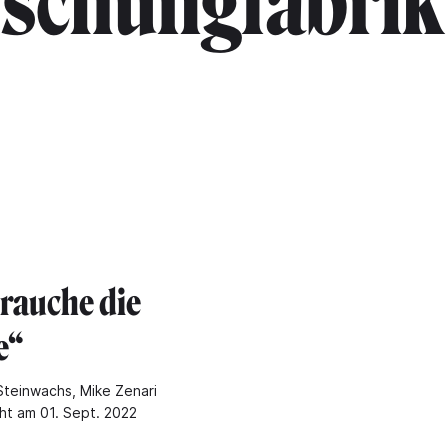
"schungfabrik
brauche die
e“
Steinwachs, Mike Zenari
cht am 01. Sept. 2022