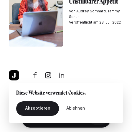
Unstillbarer Appetit
Von Audrey Somnard, Tammy
Schuh
Veröffentlicht am 28. Juli 2022
Über uns
Rechtshinweis
Kontaktiere uns
Diese Website verwendet Cookies.
Akzeptieren
Ablehnen
DE