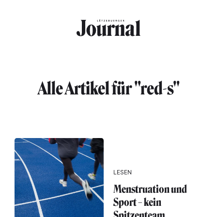
Direkt zum Inhalt
Alle Artikel für "red-s"
LESEN
Menstruation und
Sport – kein
Spitzenteam