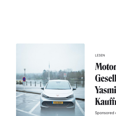
LESEN
Motor
Gesell
Yasm
Kauf
Sponsored 