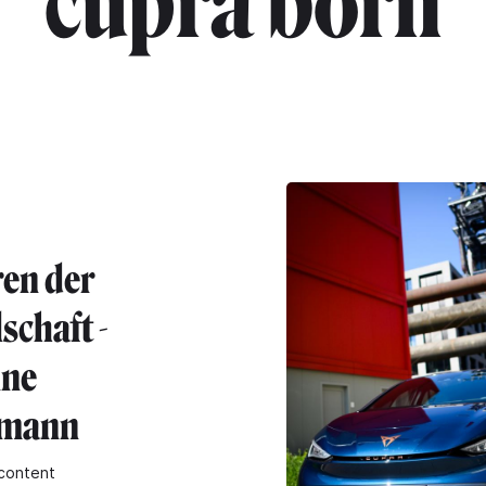
"cupra born"
en der
schaft -
ine
fmann
content