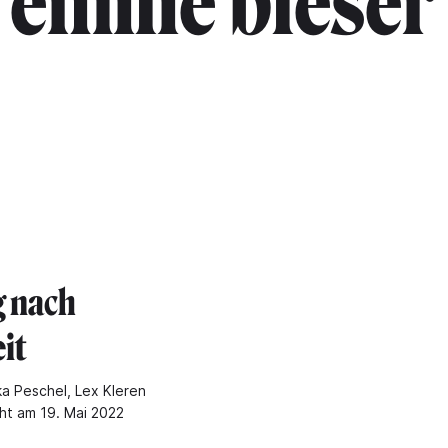
"emilie bleser
 nach
it
ka Peschel, Lex Kleren
cht am 19. Mai 2022