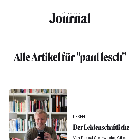
Direkt zum Inhalt
Alle Artikel für "paul lesch"
LESEN
Der Leidenschaftliche
Von Pascal Steinwachs, Gilles