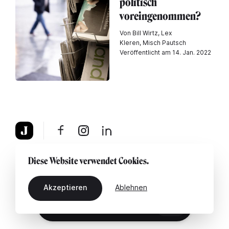
politisch
voreingenommen?
Von Bill Wirtz, Lex
Kleren, Misch Pautsch
Veröffentlicht am 14. Jan. 2022
Über uns
Rechtshinweis
Kontaktiere uns
Diese Website verwendet Cookies.
Akzeptieren
Ablehnen
DE