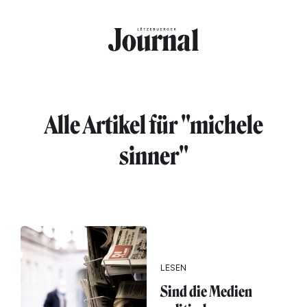
Direkt zum Inhalt
Alle Artikel für "michele
sinner"
LESEN
Sind die Medien