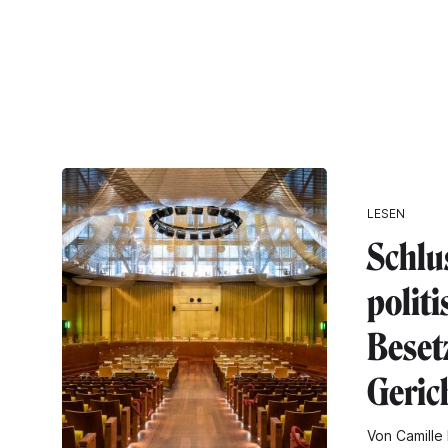
LESEN
Schlu
polit
Beset
Geric
Von Camille 