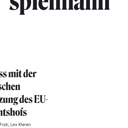
spielmann"
ss mit der
ischen
zung des EU-
htshofs
Frati, Lex Kleren