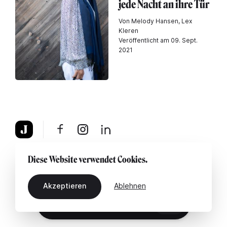
jede Nacht an ihre Tür
Von Melody Hansen, Lex
Kleren
Veröffentlicht am 09. Sept.
2021
Über uns
Rechtshinweis
Kontaktiere uns
Diese Website verwendet Cookies.
Akzeptieren
Ablehnen
DE