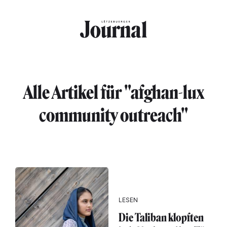
Direkt zum Inhalt
Alle Artikel für "afghan-lux
community outreach"
LESEN
Die Taliban klopften