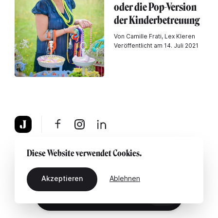
oder die Pop-Version
der Kinderbetreuung
Von Camille Frati, Lex Kleren
Veröffentlicht am 14. Juli 2021
Über uns
Rechtshinweis
Kontaktiere uns
Diese Website verwendet Cookies.
Akzeptieren
Ablehnen
DE