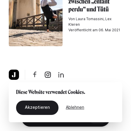
zwischen „enfant
perdu“ und Tütü
Von Laura Tomassini, Lex
Kleren
Veröffentlicht am 06. Mai 2021
Über uns
Rechtshinweis
Kontaktiere uns
Diese Website verwendet Cookies.
Akzeptieren
Ablehnen
DE