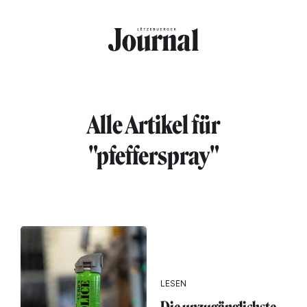
Direkt zum Inhalt
Alle Artikel für
"pfefferspray"
LESEN