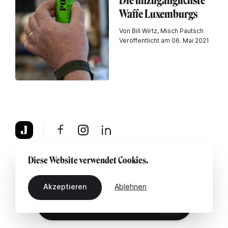
Die unzugänglichste
Waffe Luxemburgs
Von Bill Wirtz, Misch Pautsch
Veröffentlicht am 06. Mai 2021
Über uns
Rechtshinweis
Kontaktiere uns
Diese Website verwendet Cookies.
Akzeptieren
Ablehnen
DE