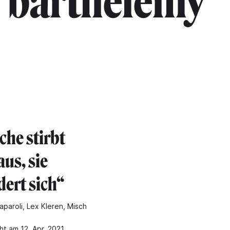
barthelemy"
che stirbt
aus, sie
dert sich“
aparoli, Lex Kleren, Misch
ht am 12. Apr. 2021