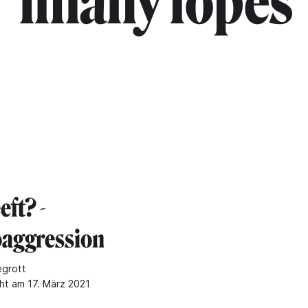
"imany lopes
eft? -
aggression
egrott
cht am 17. März 2021