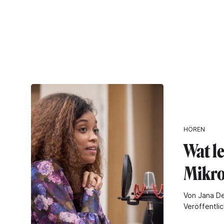
HÖREN
Wat le
Mikro
Von Jana D
Veröffentli