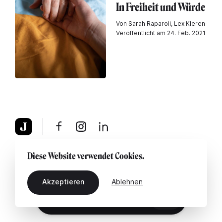
In Freiheit und Würde
Von Sarah Raparoli, Lex Kleren
Veröffentlicht am 24. Feb. 2021
Über uns
Rechtshinweis
Kontaktiere uns
Diese Website verwendet Cookies.
Akzeptieren
Ablehnen
DE