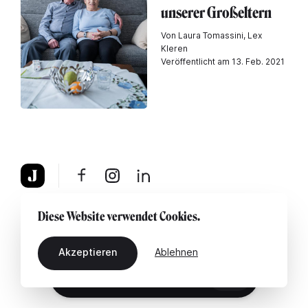
unserer Großeltern
Von Laura Tomassini, Lex
Kleren
Veröffentlicht am 13. Feb. 2021
Über uns
Rechtshinweis
Kontaktiere uns
Diese Website verwendet Cookies.
Akzeptieren
Ablehnen
DE