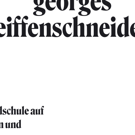
"georges
eiffenschneid
schule auf
n und