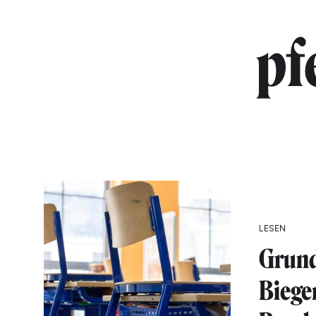
pf
LESEN
Grund
Biege