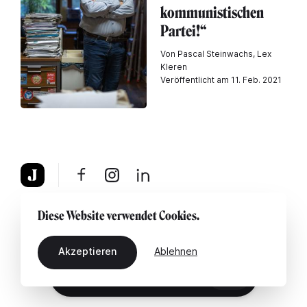
kommunistischen
Partei!“
Von Pascal Steinwachs, Lex
Kleren
Veröffentlicht am 11. Feb. 2021
Über uns
Rechtshinweis
Kontaktiere uns
Diese Website verwendet Cookies.
Akzeptieren
Ablehnen
DE