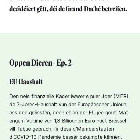
decidéiert gëtt, déi de Grand-Duché betreffen.
Oppen Dieren - Ep. 2
EU-Haushalt
Den neie finanzielle Kader iwwer e puer Joer (MFR),
de 7-Jores-Haushalt vun der Europäescher Unioun,
ass dee gréissten, deen et an der EU jee gouf. Mat
engem Volume vun 1,8 Billiounen Euro huet Bréissel
vill Tabue gebrach, fir dass d'Memberstaaten
d'COVID-19 Pandemie besser bekämpfe kënnen.