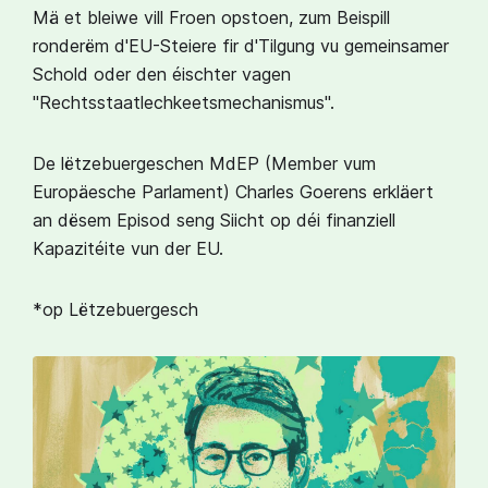
Mä et bleiwe vill Froen opstoen, zum Beispill
ronderëm d'EU-Steiere fir d'Tilgung vu gemeinsamer
Schold oder den éischter vagen
"Rechtsstaatlechkeetsmechanismus".
De lëtzebuergeschen MdEP (Member vum
Europäesche Parlament) Charles Goerens erkläert
an dësem Episod seng Siicht op déi finanziell
Kapazitéite vun der EU.
*op Lëtzebuergesch