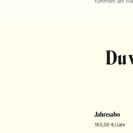
fummeln am Han
Du 
Jahresabo
185,00 €
/Jahr