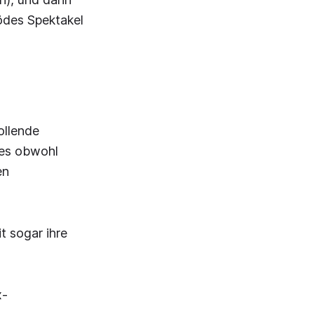
ödes Spektakel
ollende
ies obwohl
en
t sogar ihre
x-