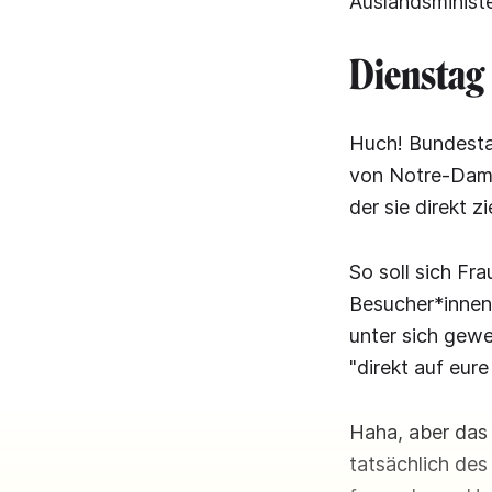
Auslandsministe
Dienstag
Huch! Bundestag
von Notre-Dame
der sie direkt z
So soll sich Fr
Besucher*innent
unter sich gew
"direkt auf eur
Haha, aber das 
tatsächlich de