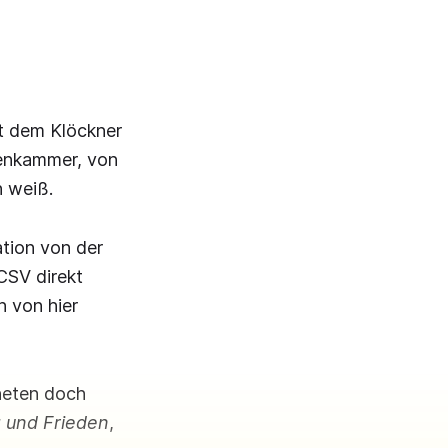
it dem Klöckner
tenkammer, von
n weiß.
ation von der
CSV direkt
 von hier
neten doch
g und Frieden
,