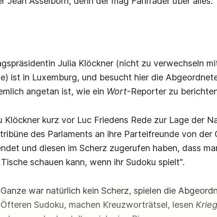
r Jean Asselborn, denn der mag Fahrräder über alles.
spräsidentin Julia Klöckner (nicht zu verwechseln m
) ist in Luxemburg, und besucht hier die Abgeordne
iemlich angetan ist, wie ein
Wort
-Reporter zu berichte
au Klöckner kurz vor Luc Friedens Rede zur Lage der N
ribüne des Parlaments an ihre Parteifreunde von der 
endet und diesen im Scherz zugerufen haben, dass man
e Tische schauen kann, wenn ihr Sudoku spielt".
Ganze war natürlich kein Scherz, spielen die Abgeord
s Öfteren Sudoku, machen Kreuzworträtsel, lesen
Krie