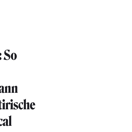
: So
kann
irische
cal