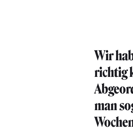
Wir hab
richtig 
Abgeor
man sog
Wochenr