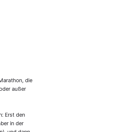
Marathon, die
 oder außer
n: Erst den
ber in der
en), und dann