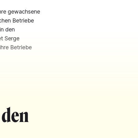
ahre gewachsene
ichen Betriebe
in den
et Serge
hre Betriebe
 den