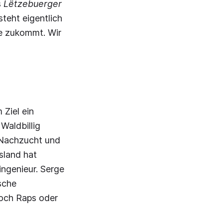
s
Lëtzebuerger
steht eigentlich
le zukommt. Wir
Ziel ein
Waldbillig
 Nachzucht und
sland hat
ingenieur. Serge
sche
noch Raps oder