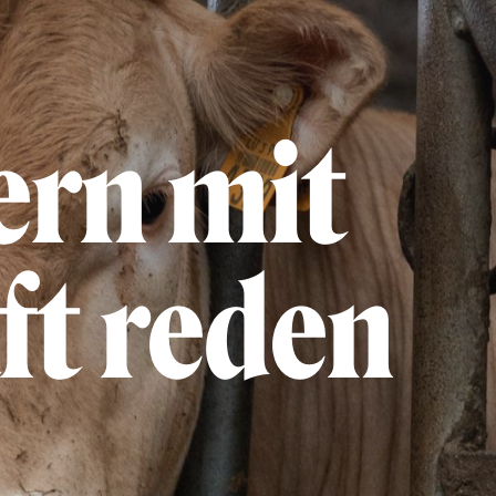
ern mit
ft reden