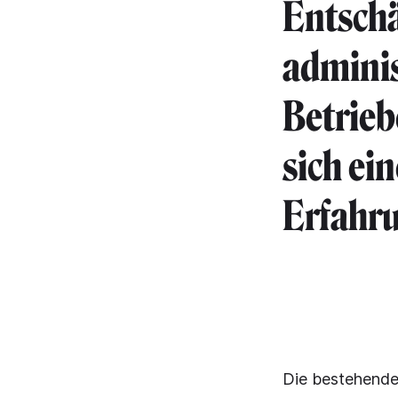
Entschä
adminis
Betrieb
sich ei
Erfahru
Die bestehende