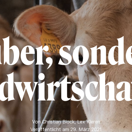
über, sond
dwirtscha
Von
Christian Block
,
Lex Kleren
Veröffentlicht am 29. März 2021