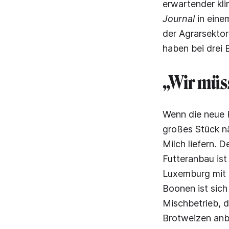
erwartender kl
Journal
in einem
der Agrarsekto
haben bei drei 
„Wir müs
Wenn die neue H
großes Stück nä
Milch liefern.
Futteranbau ist
Luxemburg mit d
Boonen ist sich
Mischbetrieb, 
Brotweizen anba