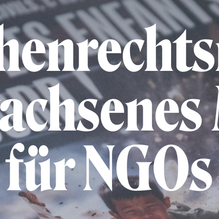
enrechtsr
achsenes
für NGOs