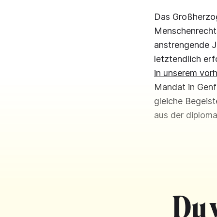
Das Großherzog
Menschenrechtsr
anstrengende Ja
letztendlich er
in unserem vorh
Mandat in Genf 
gleiche Begeis
aus der diploma
Du 