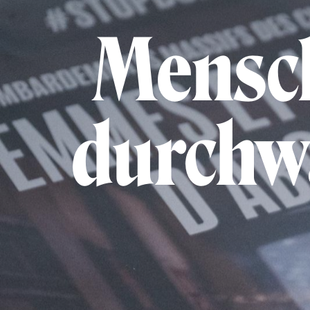
Mensch
durchw