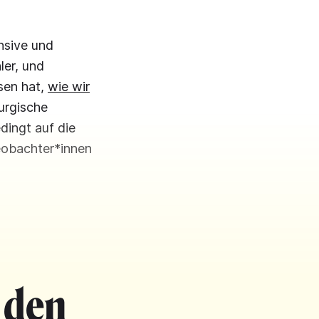
nsive und
ler, und
sen hat,
wie wir
urgische
dingt auf die
eobachter*innen
 den